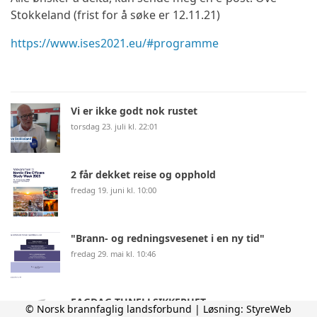
Stokkeland (frist for å søke er 12.11.21)
https://www.ises2021.eu/#programme
Vi er ikke godt nok rustet
torsdag 23. juli kl. 22:01
2 får dekket reise og opphold
fredag 19. juni kl. 10:00
"Brann- og redningsvesenet i en ny tid"
fredag 29. mai kl. 10:46
FAGDAG TUNELLSIKKERHET
© Norsk brannfaglig landsforbund | Løsning:
StyreWeb