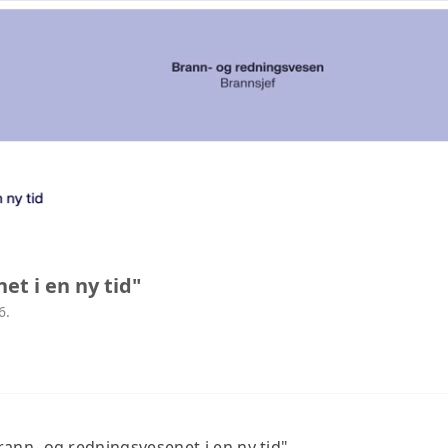
et i en ny tid"
6.
ann- og redningsvesenet i en ny tid"