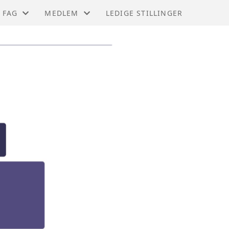
FAG
MEDLEM
LEDIGE STILLINGER
FOREBYGGENDE
MEDLEMSFORDELER
BEREDSKAP
SØK MEDLEMSKAP
REISESTIPEND
LOGG INN
NYTTIGE LENKER